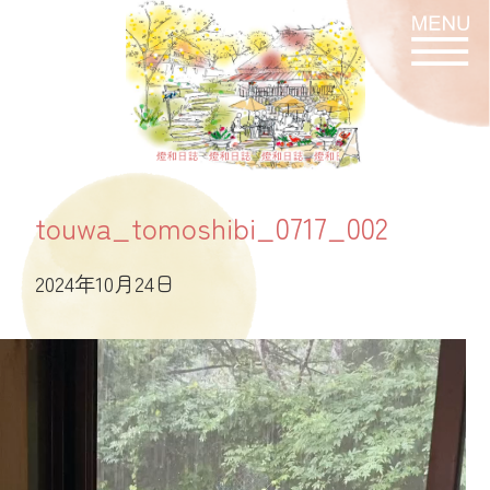
燈和日誌
touwa_tomoshibi_0717_002
2024年10月24日
動
画
プ
レ
ー
ヤ
ー