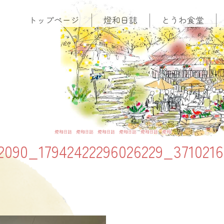
トップページ
燈和日誌
とうわ食堂
燈和日誌
12090_17942422296026229_371021